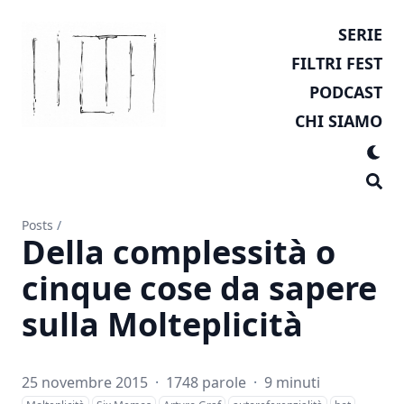
SERIE
FILTRI FEST
PODCAST
CHI SIAMO
Posts
/
Della complessità o
cinque cose da sapere
sulla Molteplicità
25 novembre 2015
·
1748 parole
·
9 minuti