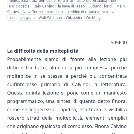
Molteplicità
Six Memos
Arturo Graf
autoreferenzialità
bot
enciclopedia
Italo Calvino
la nave di Teseo
Luciano Floridi
Main
Stories
Nexa Torino
paradosso
reddito di cittadinanza attiva
rete
telegram
Walt Whitman
Wikipedia
Wu Ming
S05E00
La difficoltà della molteplicità
Probabilmente siamo di fronte alla lezione più
difficile tra tutte, almeno la più complessa perché
molteplice in se stessa e perché più concentrata
sull’interesse primario di Calvino: la letteratura.
Questa quinta lezione si pone come un manifesto
programmatico, una sintesi di quanto detto finora,
come se leggerezza, rapidità, esattezza e visibilità
fossero strati della molteplicità, elementi semplici
che originano qualcosa di complesso. Finora Calvino