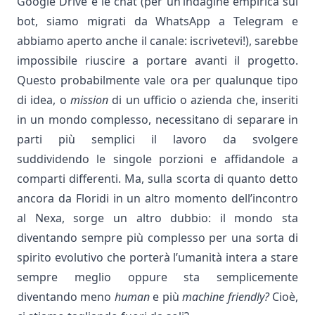
Google Drive e le chat (per un’indagine empirica sui
bot
, siamo migrati da WhatsApp a Telegram e
abbiamo aperto anche il
canale
:
iscrivetevi!), sarebbe
impossibile riuscire a portare avanti il progetto.
Questo probabilmente vale ora per qualunque tipo
di idea, o
mission
di un ufficio o azienda che, inseriti
in un mondo complesso, necessitano di separare in
parti più semplici il lavoro da svolgere
suddividendo le singole porzioni e affidandole a
comparti differenti. Ma, sulla scorta di quanto detto
ancora da Floridi in un
altro momento
dell’incontro
al Nexa, sorge un altro dubbio: il mondo sta
diventando sempre più complesso per una sorta di
spirito evolutivo che porterà l’umanità intera a stare
sempre meglio oppure sta semplicemente
diventando meno
human
e più
machine
friendly?
Cioè,