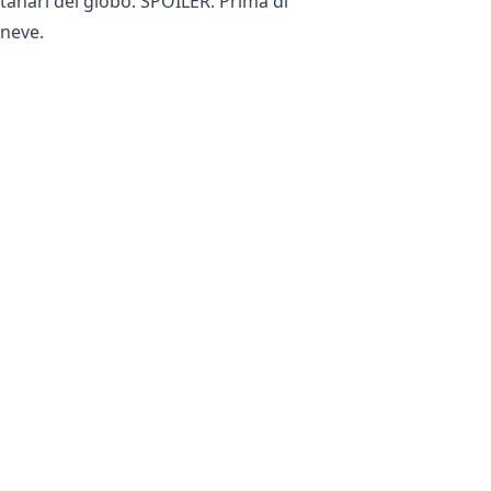
ntanari del globo. SPOILER: Prima di
 neve.