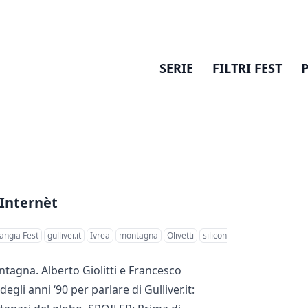
SERIE
FILTRI FEST
’Internèt
angia Fest
gulliver.it
Ivrea
montagna
Olivetti
silicon
tagna. Alberto Giolitti e Francesco
 degli anni ‘90 per parlare di
Gulliver.it
: