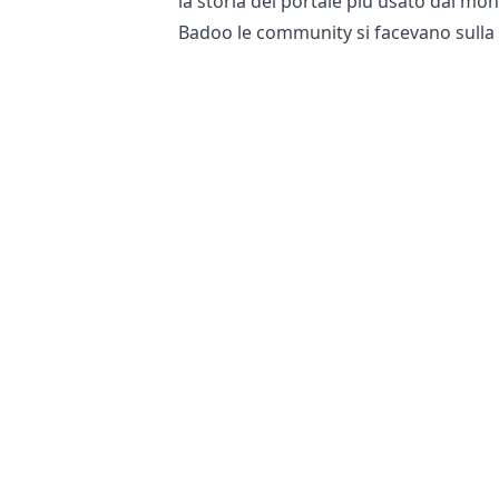
la storia del portale più usato dai mo
Badoo le community si facevano sulla