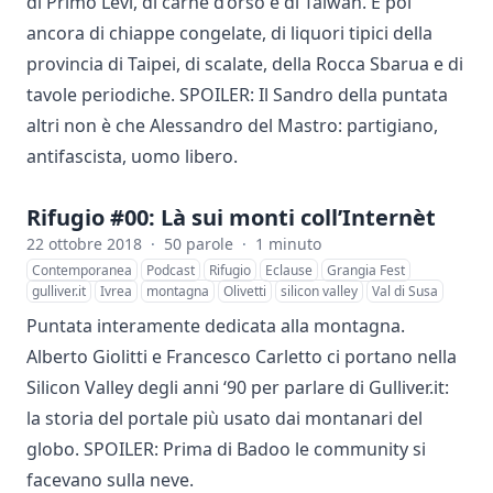
di Primo Levi, di carne d’orso e di Taiwan. E poi
ancora di chiappe congelate, di liquori tipici della
provincia di Taipei, di scalate, della Rocca Sbarua e di
tavole periodiche. SPOILER: Il Sandro della puntata
altri non è che Alessandro del Mastro: partigiano,
antifascista, uomo libero.
Rifugio #00: Là sui monti coll’Internèt
22 ottobre 2018
·
50 parole
·
1 minuto
Contemporanea
Podcast
Rifugio
Eclause
Grangia Fest
gulliver.it
Ivrea
montagna
Olivetti
silicon valley
Val di Susa
Puntata interamente dedicata alla montagna.
Alberto Giolitti e Francesco Carletto ci portano nella
Silicon Valley degli anni ‘90 per parlare di
Gulliver.it
:
la storia del portale più usato dai montanari del
globo. SPOILER: Prima di Badoo le community si
facevano sulla neve.