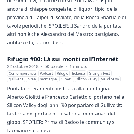
di Primo Levi, di carne d’orso e di Taiwan. E poi
ancora di chiappe congelate, di liquori tipici della
provincia di Taipei, di scalate, della Rocca Sbarua e di
tavole periodiche. SPOILER: Il Sandro della puntata
altri non è che Alessandro del Mastro: partigiano,
antifascista, uomo libero.
Rifugio #00: Là sui monti coll’Internèt
22 ottobre 2018
·
50 parole
·
1 minuto
Contemporanea
Podcast
Rifugio
Eclause
Grangia Fest
gulliver.it
Ivrea
montagna
Olivetti
silicon valley
Val di Susa
Puntata interamente dedicata alla montagna.
Alberto Giolitti e Francesco Carletto ci portano nella
Silicon Valley degli anni ‘90 per parlare di
Gulliver.it
:
la storia del portale più usato dai montanari del
globo. SPOILER: Prima di Badoo le community si
facevano sulla neve.