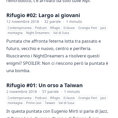
reintrodotto, c’è arrivato da solo sulle Alpi.
Rifugio #02: Largo ai giovani
12 novembre 2018
·
32 parole
·
1 minuto
Contemporanea
Podcast
Rifugio
Eclause
Grangia Fest
jazz
montagna
Night Dreamers
Val di Susa
Puntata che affronta l’eterna lotta tra passato e
futuro, vecchio e nuovo, centro e periferia.
Riusciranno i NightDreamers a risolvere questi
enigmi? SPOILER: Non ci riescono però la puntata è
una bomba.
Rifugio #01: Un orso a Taiwan
2 novembre 2018
·
57 parole
·
1 minuto
Contemporanea
Podcast
Rifugio
Eclause
Grangia Fest
jazz
montagna
Primo Levi
Taiwan
Val di Susa
In questa puntata con Eugenio Mirti si parla di Jazz,