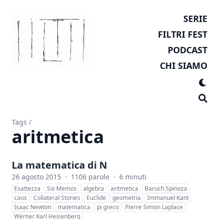
SERIE
FILTRI FEST
PODCAST
CHI SIAMO
Tags
/
aritmetica
La matematica di N
26 agosto 2015
·
1106 parole
·
6 minuti
Esattezza
Six Memos
algebra
aritmetica
Baruch Spinoza
caos
Collateral Stories
Euclide
geometria
Immanuel Kant
Isaac Newton
matematica
pi greco
Pierre Simon Laplace
Werner Karl Heisenberg